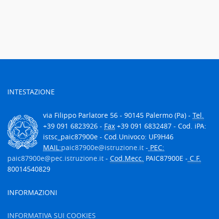
INTESTAZIONE
via Filippo Parlatore 56 - 90145 Palermo (Pa) -
Tel.
+39 091 6823926 -
Fax
+39 091 6832487 - Cod. iPA:
istsc_paic87900e - Cod.Univoco: UF9H46
MAIL:
paic87900e@istruzione.it
-
PEC:
paic87900e@pec.istruzione.it
-
Cod.Mecc.
PAIC87900E -
C.F.
80014540829
INFORMAZIONI
INFORMATIVA SUI COOKIES