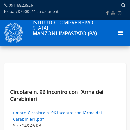
091 6823926
paic87900e@istruzione.it
ISTITUTO COMPRENSIVO
STATALE
MANZONI-IMPASTATO (PA)
Circolare n. 96 Incontro con l’Arma dei
Carabinieri
timbro_Circolare n. 96 Incontro con l’Arma dei
Carabinieri .pdf
Size:
248.46 KB