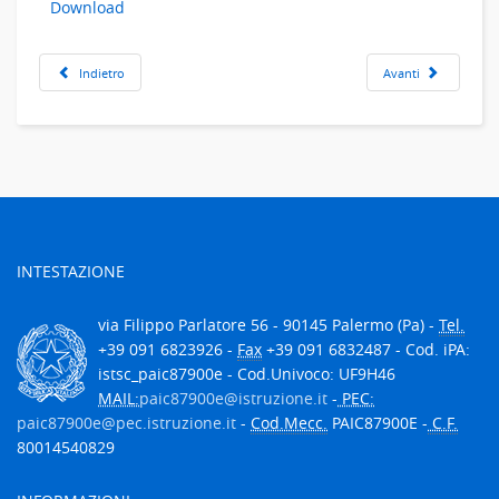
Download
Indietro
Avanti
INTESTAZIONE
via Filippo Parlatore 56 - 90145 Palermo (Pa) -
Tel.
+39 091 6823926 -
Fax
+39 091 6832487 - Cod. iPA:
istsc_paic87900e - Cod.Univoco: UF9H46
MAIL:
paic87900e@istruzione.it
-
PEC:
paic87900e@pec.istruzione.it
-
Cod.Mecc.
PAIC87900E -
C.F.
80014540829